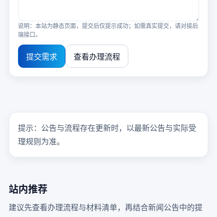
说明：本站为静态页面，提交后仅提示成功；如需真实提交，请对接后
端接口。
提交需求
查看办理流程
提示：公告与流程存在更新时，以最新公告与实际受
理规则为准。
站内推荐
建议先查看办理流程与材料清单，再结合新闻公告中的提