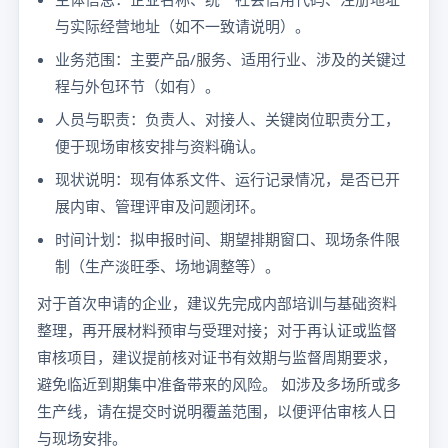
与实际经营地址（如不一致请说明）。
业务范围：主要产品/服务、适用行业、涉及的关键过
程与外包环节（如有）。
人员与职责：负责人、对接人、关键岗位职责分工，
便于现场审核安排与资料确认。
现状说明：现有体系文件、运行记录情况，是否已开
展内审、管理评审及问题闭环。
时间计划：拟申报时间、期望排期窗口、现场条件限
制（生产淡旺季、场地调整等）。
对于首次申请的企业，建议先完成内部培训与基础资料
整理，再开展材料预审与受理对接；对于再认证或监督
审核项目，建议提前核对证书有效期与监督周期要求，
避免临近到期集中准备带来的风险。 如涉及多场所或多
生产线，请在提交时说明覆盖范围，以便评估审核人日
与现场安排。