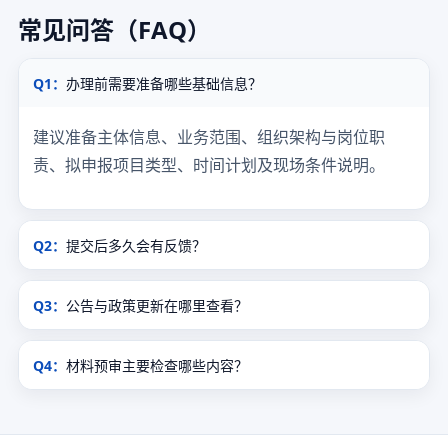
常见问答（FAQ）
Q1：
办理前需要准备哪些基础信息？
建议准备主体信息、业务范围、组织架构与岗位职
责、拟申报项目类型、时间计划及现场条件说明。
Q2：
提交后多久会有反馈？
Q3：
公告与政策更新在哪里查看？
Q4：
材料预审主要检查哪些内容？